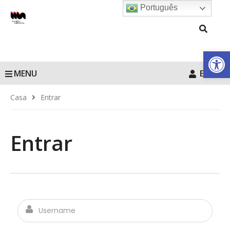
Português
Barra de Fe
MENU
Entrar
Casa
Entrar
Entrar