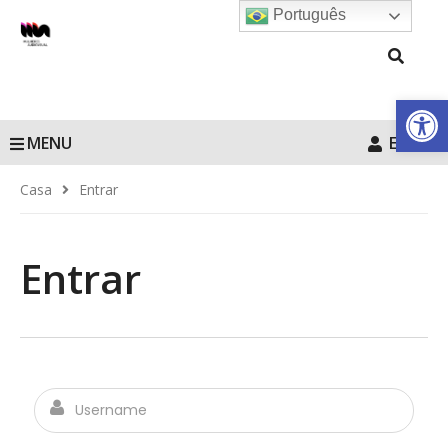
Português
Barra de Fe
MENU
Entrar
Casa
Entrar
Entrar