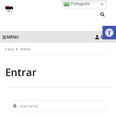
Português
Barra de Fe
MENU
Entrar
Casa
Entrar
Entrar