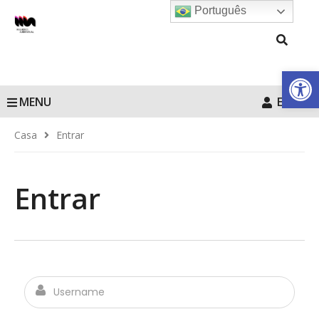
Português
Barra de Fe
MENU
Entrar
Casa
Entrar
Entrar