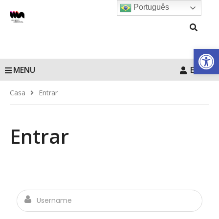
Português
Barra de Fe
MENU
Entrar
Casa
Entrar
Entrar