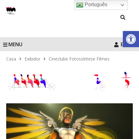
Português
Barra de Fe
MENU
Entrar
Casa
Exibidor
Cineclube Fotossíntese Filmes