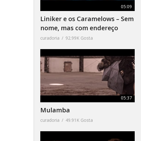
05:09
Liniker e os Caramelows – Sem
nome, mas com endereço
curadoria
92.99K Gosta
05:37
Mulamba
curadoria
49.91K Gosta