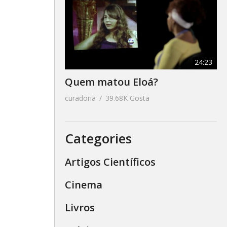
24:23
Quem matou Eloá?
curadoria
39.68K Gosta
Categories
Artigos Científicos
Cinema
Livros