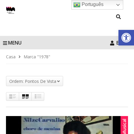
Português
Barra de Fe
MENU
Entrar
Casa
Marca "1978"
Ordem: Pontos De Vista