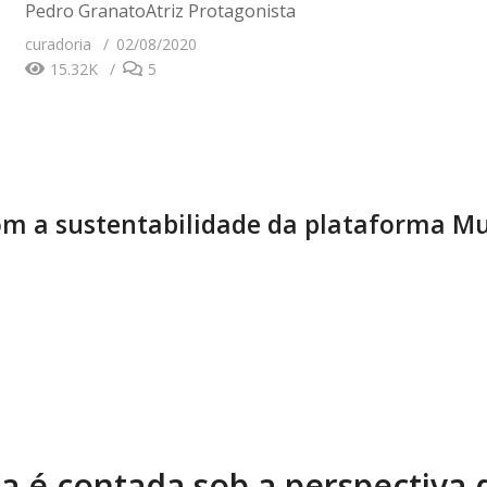
Pedro GranatoAtriz Protagonista
curadoria
02/08/2020
15.32K
5
m a sustentabilidade da plataforma Mu
ia é contada sob a perspectiva