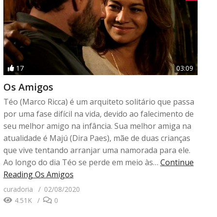
17
03:09
Os Amigos
Téo (Marco Ricca) é um arquiteto solitário que passa
por uma fase difícil na vida, devido ao falecimento de
seu melhor amigo na infância. Sua melhor amiga na
atualidade é Majú (Dira Paes), mãe de duas crianças
que vive tentando arranjar uma namorada para ele.
Ao longo do dia Téo se perde em meio às…
Continue
Reading
Os Amigos
curadoria
02/08/2020
4.51K
0