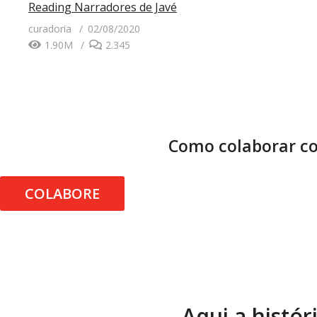
Reading
Narradores de Javé
curadoria
02/08/2020
1.90M
2.345
Como colaborar co
COLABORE
Aqui a histór