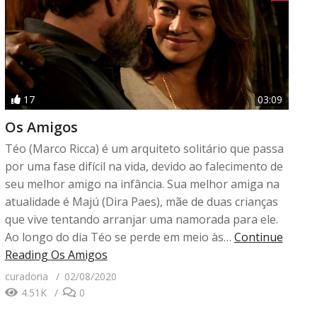
17
03:09
Os Amigos
Téo (Marco Ricca) é um arquiteto solitário que passa
por uma fase difícil na vida, devido ao falecimento de
seu melhor amigo na infância. Sua melhor amiga na
atualidade é Majú (Dira Paes), mãe de duas crianças
que vive tentando arranjar uma namorada para ele.
Ao longo do dia Téo se perde em meio às…
Continue
Reading
Os Amigos
curadoria
02/08/2020
4.51K
0