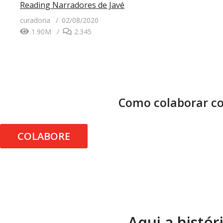
Reading
Narradores de Javé
curadoria
02/08/2020
1.90M
2.345
Como colaborar co
COLABORE
Aqui a histór