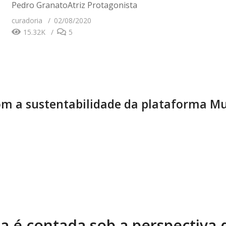
Pedro GranatoAtriz Protagonista
curadoria
02/08/2020
15.32K
5
m a sustentabilidade da plataforma Mu
ia é contada sob a perspectiva