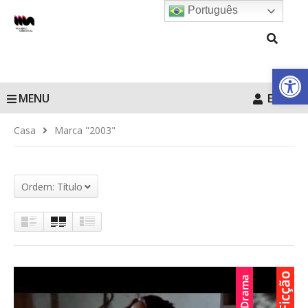
Português
Barra de Fe
MENU
Entrar
Casa
Marca "2003"
Ordem: Título