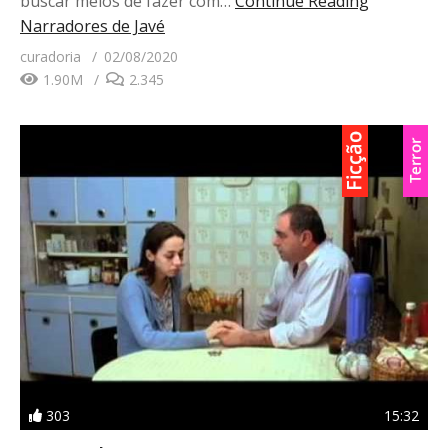
buscar meios de fazer com…
Continue Reading
Narradores de Javé
curadoria
02/08/2020
1.90M
2.345
303
15:32