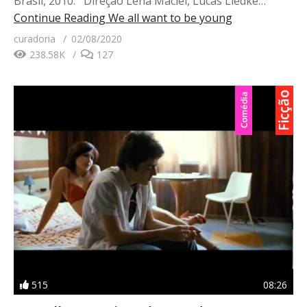
Brasil, 2010. Direção Lena Maciel, Lucas Liedke…
Continue Reading
We all want to be young
curadoria
02/08/2020
238.58K
127
515
08:26