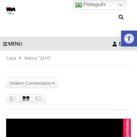
Português
Barra de Fe
MENU
Entrar
Casa
Marca "2010"
Ordem: Comentários