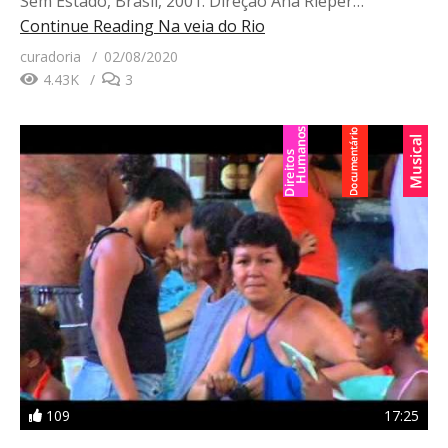
Sem Estado, Brasil, 2001. Direção Ana Rieper…
Continue Reading
Na veia do Rio
curadoria
02/08/2020
4.43K
3
109
17:25