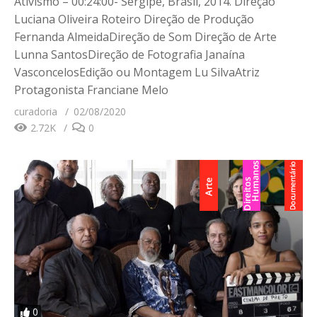
Ativismo – 00:24:00- Sergipe, Brasil, 2014. Direção
Luciana Oliveira Roteiro Direção de Produção
Fernanda AlmeidaDireção de Som Direção de Arte
Lunna SantosDireção de Fotografia Janaína
VasconcelosEdição ou Montagem Lu SilvaAtriz
Protagonista Franciane Melo
curadoria
02/08/2020
2.72K
0
0