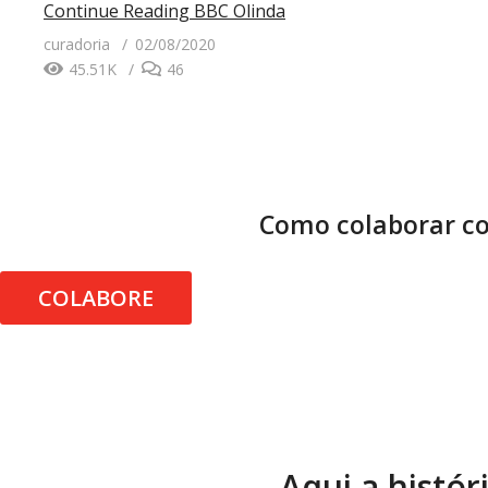
Continue Reading
BBC Olinda
curadoria
02/08/2020
45.51K
46
Como colaborar co
COLABORE
Aqui a histór