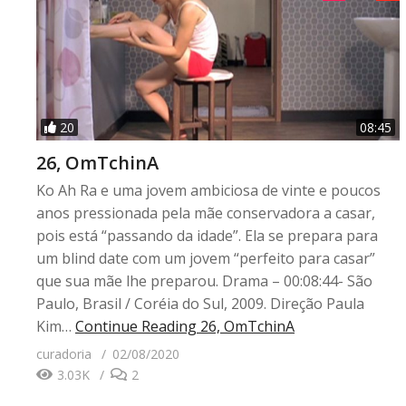
20
08:45
26, OmTchinA
Ko Ah Ra e uma jovem ambiciosa de vinte e poucos
anos pressionada pela mãe conservadora a casar,
pois está “passando da idade”. Ela se prepara para
um blind date com um jovem “perfeito para casar”
que sua mãe lhe preparou. Drama – 00:08:44- São
Paulo, Brasil / Coréia do Sul, 2009. Direção Paula
Kim…
Continue Reading
26, OmTchinA
curadoria
02/08/2020
3.03K
2