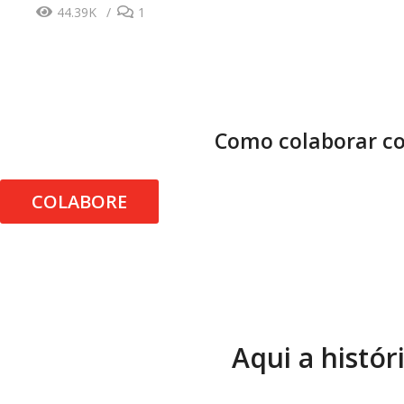
44.39K
1
Como colaborar co
COLABORE
Aqui a histór