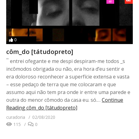
0
côm_do [tátudopreto]
¯ entrei ofegante e me despi despiram-me todos _s
incômodos obrigada ou não, era hora d’eu sentir e
era doloroso reconhecer a superfície extensa e vasta
– esse pedaço de terra que me colocaram e que
assumo aqui não tem pra onde ir entre uma parede e
outra do menor cômodo da casa eu. só.…
Continue
Reading
côm_do [tátudopreto]
curadoria
02/08/2020
115
0