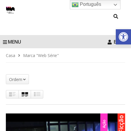
Português
Barra de Fe
MENU
Entrar
Casa
Marca "Web Série"
Ordem