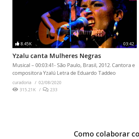
8.45K
03:42
Yzalu canta Mulheres Negras
Musical – 00:03:41- São Paulo, Brasil, 2012. Cantora e
compositora Yzalú Letra de Eduardo Taddeo
curadoria
02/08/2020
315.21K
233
Como colaborar co