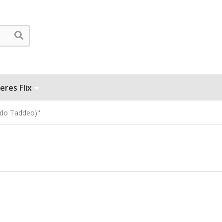
eres Flix
rdo Taddeo)"