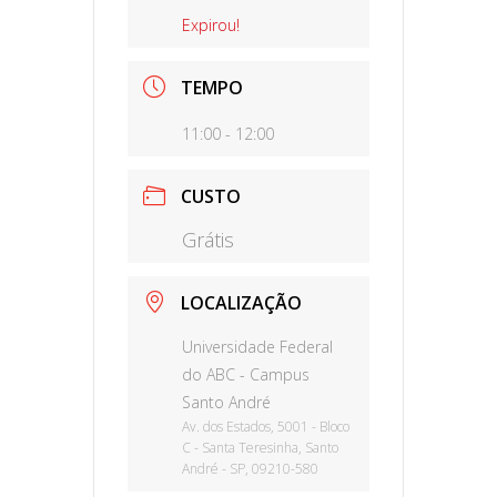
Expirou!
TEMPO
11:00 - 12:00
CUSTO
Grátis
LOCALIZAÇÃO
Universidade Federal
do ABC - Campus
Santo André
Av. dos Estados, 5001 - Bloco
C - Santa Teresinha, Santo
André - SP, 09210-580