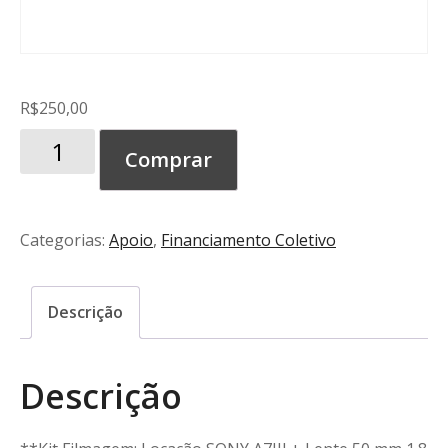
R$
250,00
Kit
Comprar
Filmagem:
SONY
A7III
Categorias:
Apoio
,
Financiamento Coletivo
+
Lente
50
Descrição
mm
1.8
Descrição
+agradecimento
quantidade