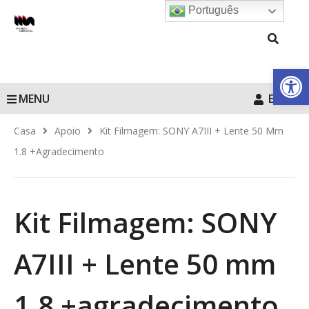
Português
Barra de Fe
MENU
Entrar
Casa
Apoio
Kit Filmagem: SONY A7III + Lente 50 Mm
1.8 +agradecimento
Kit Filmagem: SONY
A7III + Lente 50 mm
1.8 +agradecimento