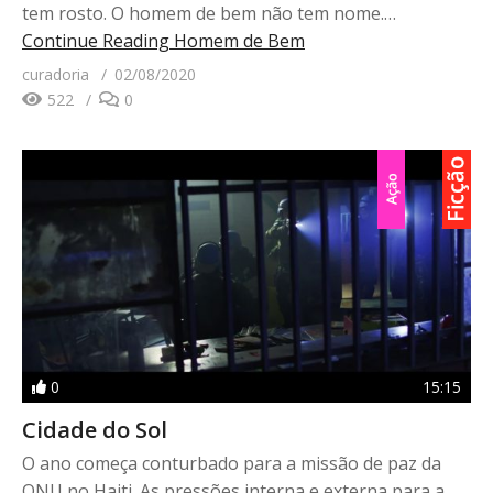
tem rosto. O homem de bem não tem nome.…
Continue Reading
Homem de Bem
curadoria
02/08/2020
522
0
0
15:15
Cidade do Sol
O ano começa conturbado para a missão de paz da
ONU no Haiti. As pressões interna e externa para a