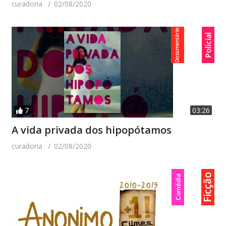
curadoria
02/08/2020
7
03:26
A vida privada dos hipopótamos
curadoria
02/08/2020