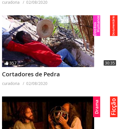
curadoria
02/08/2020
357
30:35
Cortadores de Pedra
curadoria
02/08/2020