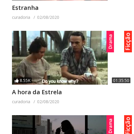
Estranha
curadoria
02/08/2020
8.55K
01:35:50
A hora da Estrela
curadoria
02/08/2020