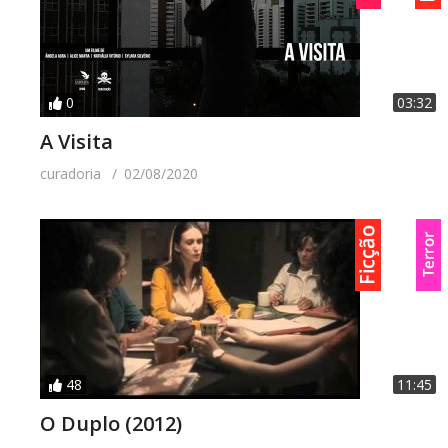
0
03:32
A Visita
curadoria
02/08/2020
48
11:45
O Duplo (2012)