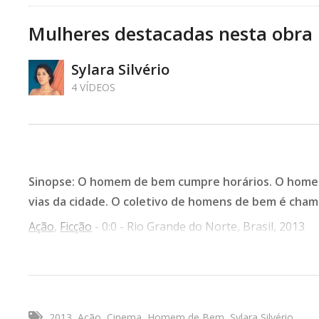
Mulheres destacadas nesta obra
Sylara Silvério
4 VÍDEOS
Sinopse: O homem de bem cumpre horários. O home
vias da cidade. O coletivo de homens de bem é ch
Ação
,
Ficção
- 0:0 - Rio Grande do Norte, Brasil, 2013
Tipo de Obra:
Cinema
Direção:
Sylara Silvério
Roteirista:
Amaro B. Neto
2013
Ação
Cinema
Homem de Bem
Sylara Silvério