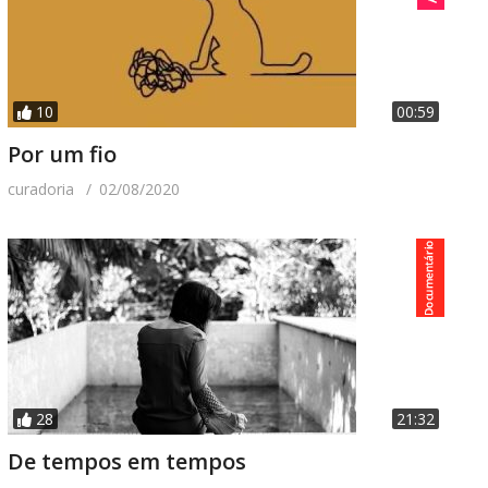
10
00:59
Por um fio
curadoria
02/08/2020
28
21:32
De tempos em tempos