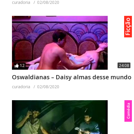
curadoria
02/08/2020
12
24:08
Oswaldianas – Daisy almas desse mundo
curadoria
02/08/2020