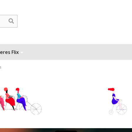
eres Flix
m