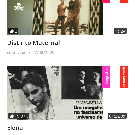
2
16:24
Distinto Maternal
curadoria
02/08/2020
19.97K
01:22:05
Elena