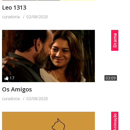
Leo 1313
curadoria
02/08/2020
17
03:09
Os Amigos
curadoria
02/08/2020