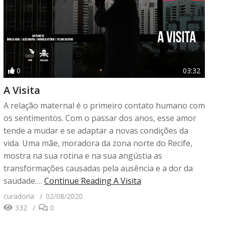
0
03:32
A Visita
A relação maternal é o primeiro contato humano com
os sentimentos. Com o passar dos anos, esse amor
tende a mudar e se adaptar a novas condições da
vida. Uma mãe, moradora da zona norte do Recife,
mostra na sua rotina e na sua angústia as
transformações causadas pela ausência e a dor da
saudade.…
Continue Reading
A Visita
curadoria
02/08/2020
332
0