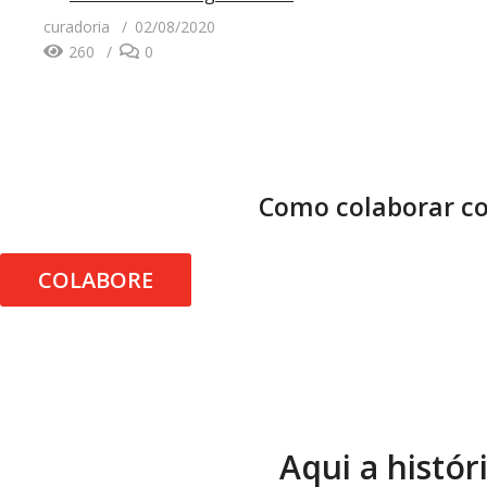
curadoria
02/08/2020
260
0
Como colaborar co
COLABORE
Aqui a histór