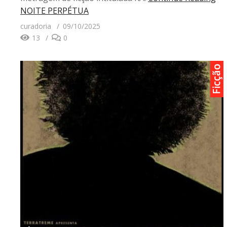
NOITE PERPÉTUA
curadoria
09/10/2025
13
0