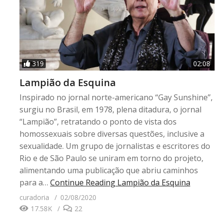
319
02:08
Lampião da Esquina
Inspirado no jornal norte-americano “Gay Sunshine”,
surgiu no Brasil, em 1978, plena ditadura, o jornal
“Lampião”, retratando o ponto de vista dos
homossexuais sobre diversas questões, inclusive a
sexualidade. Um grupo de jornalistas e escritores do
Rio e de São Paulo se uniram em torno do projeto,
alimentando uma publicação que abriu caminhos
para a…
Continue Reading
Lampião da Esquina
curadoria
02/08/2020
17.58K
22