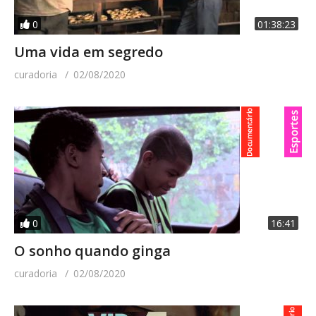
0
01:38:23
Uma vida em segredo
curadoria
02/08/2020
0
16:41
O sonho quando ginga
curadoria
02/08/2020