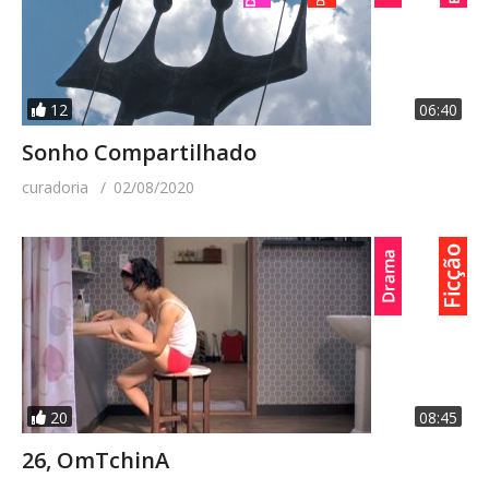
12
06:40
Sonho Compartilhado
curadoria
02/08/2020
20
08:45
26, OmTchinA