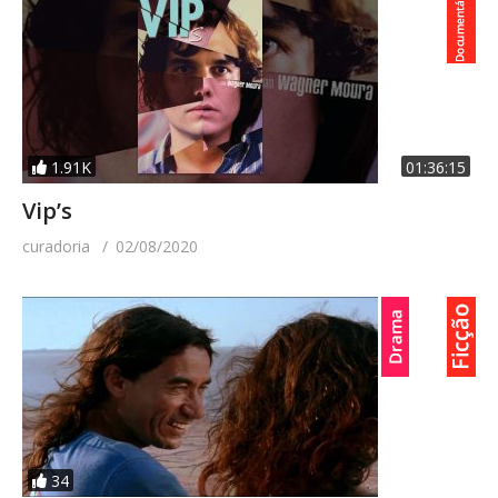
1.91K
01:36:15
Vip’s
curadoria
02/08/2020
34