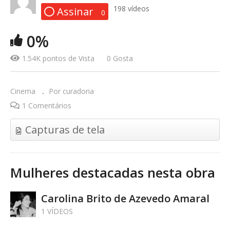
198 vídeos
Assinar
0
CHEGANDO JUNTO COM O
0%
CINEMÃO
1.54K pontos de Vista
0 Gosta
Cinema
Por curadoria
1 Comentários
Capturas de tela
Mulheres destacadas nesta obra
Carolina Brito de Azevedo Amaral
1 VÍDEOS