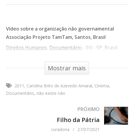
Vídeo sobre a organização não governamental
Associação Projeto TamTam, Santos, Brasil
Direitos Humanos
,
Documentário
- 0:0 - SP, Brasil,
2011
Mostrar mais
Tipo de Obra:
Cinema
Direção:
Carolina Brito de Azevedo Amaral
2011
Carolina Brito de Azevedo Amaral
Cinema
Roteirista:
Carolina Brito de Azevedo Amaral
Documentário
não existe não
Direção de Produção:
Carolina Brito de Azevedo
Amaral
PRÓXIMO
Produção Executiva:
Mulher
Filho da Pátria
Edição - Montagem:
Carolina Brito de Azevedo Amaral
curadoria
27/07/2021
Ficha Técnica Completa: