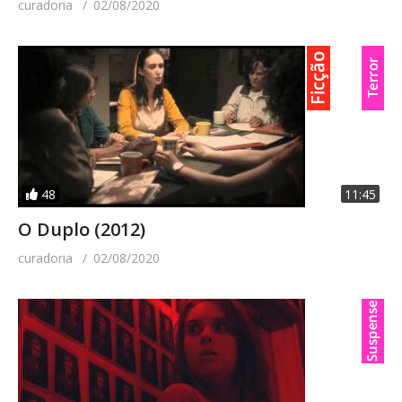
curadoria
02/08/2020
48
11:45
O Duplo (2012)
curadoria
02/08/2020