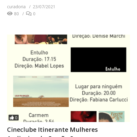
curadoria
23/07/2021
80
0
0
Cineclube Itinerante Mulheres