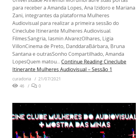
Universidade Anhembi Morumbi abre suas portas
para receber a Amanda Lopes, Ana Izidoro e Mariana
Zani, integrantes da plataforma Mulheres
Audiovisual para realizar a primeira sessão do
Cineclube Itinerante Mulheres Audiovisual.
Filmes:Sangria, Iasmin AlvarezOlhares, Ligia
VillonCinema de Preto, DanddaraBárbara, Bruna
Santana e outrasSonho Compartilhado, Amanda
LopesQuem matou…
Continue Reading
Cineclube
Itinerante Mulheres Audiovisual – Sessão 1
curadoria
21/07/2021
46
0