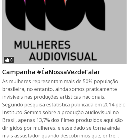
0
Campanha #ÉaNossaVezdeFalar
As mulheres representam mais de 50% população
brasileira, no entanto, ainda somos praticamente
invisíveis nas produções artísticas nacionais.
Segundo pesquisa estatística publicada em 2014 pelo
Instituto Gemma sobre a produção audiovisual no
Brasil, apenas 13,7% dos filmes produzidos aqui são
dirigidos por mulheres, e esse dado se torna ainda
mais assustador quando descobrimos que, entre…