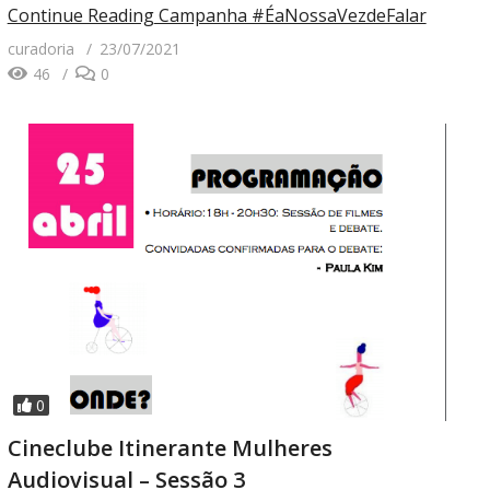
Continue Reading
Campanha #ÉaNossaVezdeFalar
curadoria
23/07/2021
46
0
0
Cineclube Itinerante Mulheres
Audiovisual – Sessão 3