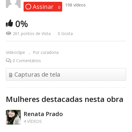
198 vídeos
Assinar
0
0%
NANA
261 pontos de Vista
0 Gosta
Videoclipe
Por curadoria
0 Comentários
Capturas de tela
Mulheres destacadas nesta obra
Renata Prado
4 VÍDEOS