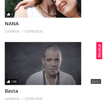
5
NANA
curadoria
02/08/2020
198
03:51
Basta
curadoria
02/08/2020