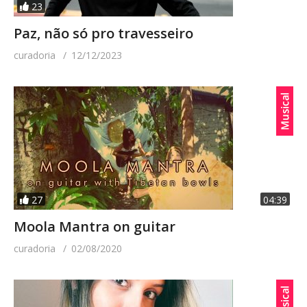
23
Paz, não só pro travesseiro
curadoria
12/12/2023
27
04:39
Moola Mantra on guitar
curadoria
02/08/2020