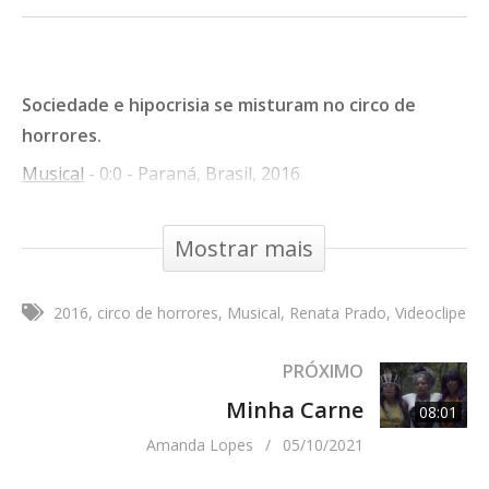
Sociedade e hipocrisia se misturam no circo de
horrores.
Musical
- 0:0 - Paraná, Brasil, 2016
Tipo de Obra:
Videoclipe
Mostrar mais
Direção:
Renata Prado
Direção de Arte:
Daniel Repelente
2016
circo de horrores
Musical
Renata Prado
Videoclipe
Direção de Fotografia:
Gilson Junior
Ficha Técnica Completa:
PRÓXIMO
Direção: Renata PradoFotografia: Gilson JuniorAssist
Minha Carne
08:01
foto: Sarah DuarteArte: Daniel Repelente
Amanda Lopes
05/10/2021