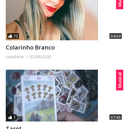
73
04:04
Colarinho Branco
curadoria
02/08/2020
3
07:49
Tarot