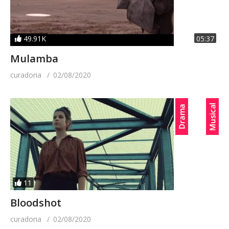
49.91K
05:37
Mulamba
curadoria
02/08/2020
11
Bloodshot
curadoria
02/08/2020