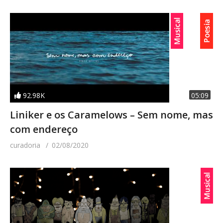
92.98K
05:09
Liniker e os Caramelows – Sem nome, mas
com endereço
curadoria
02/08/2020