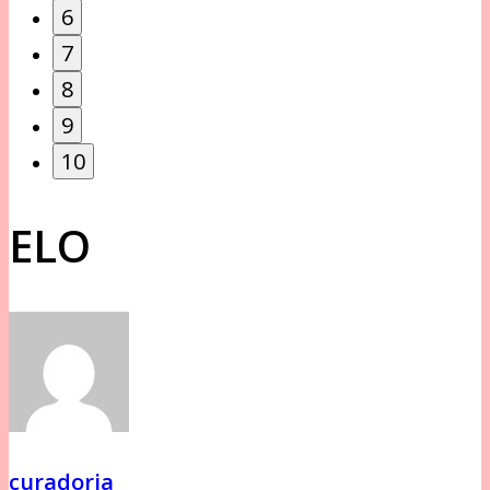
6
7
8
9
10
ELO
curadoria