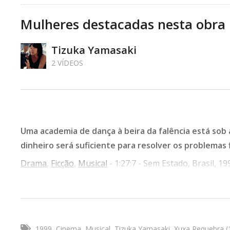
Mulheres destacadas nesta obra
Tizuka Yamasaki
2 VÍDEOS
Uma academia de dança à beira da falência está sob 
dinheiro será suficiente para resolver os problemas 
Drama
,
Ficção
,
Musical
- 1:27:7 - Sem Estado, Brasil, 19
Tipo de Obra:
Cinema
Direção:
Tizuka Yamasaki
Ficha Técnica Completa:
1999
Cinema
Musical
Tizuka Yamasaki
Xuxa Requebra (