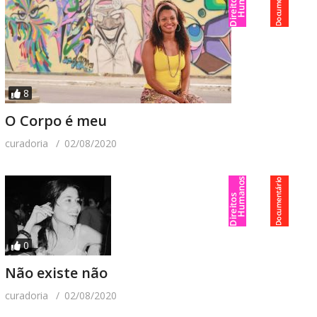
8
O Corpo é meu
curadoria
02/08/2020
0
Não existe não
curadoria
02/08/2020