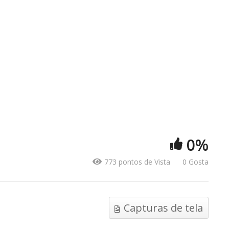
PRÓXIMO VÍDEO
MAIS VÍDEOS
0%
CEM APLAUSOS
CINEMA 
773 pontos de Vista
0 Gosta
Capturas de tela