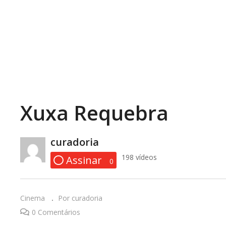
Xuxa Requebra
Copy Embed Code
curadoria
E PRETO
1:33
O
198 vídeos
Assinar
0
Cinema
Por curadoria
0 Comentários