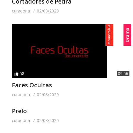
Cortadores de Pedra
curadoria
02/08/2020
58
09:56
Faces Ocultas
curadoria
02/08/2020
Prelo
curadoria
02/08/2020