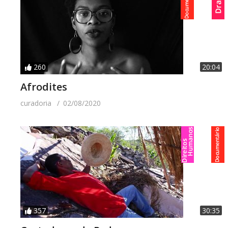
260
20:04
Afrodites
curadoria
02/08/2020
357
30:35