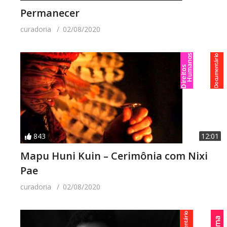
Permanecer
curadoria
02/08/2020
843
12:01
Mapu Huni Kuin – Cerimônia com Nixi
Pae
curadoria
02/08/2020