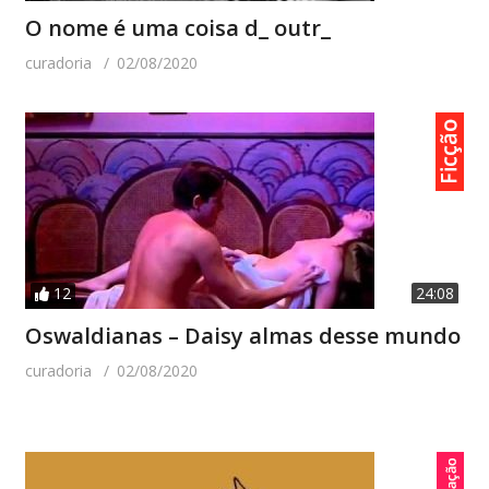
O nome é uma coisa d_ outr_
curadoria
02/08/2020
12
24:08
Oswaldianas – Daisy almas desse mundo
curadoria
02/08/2020