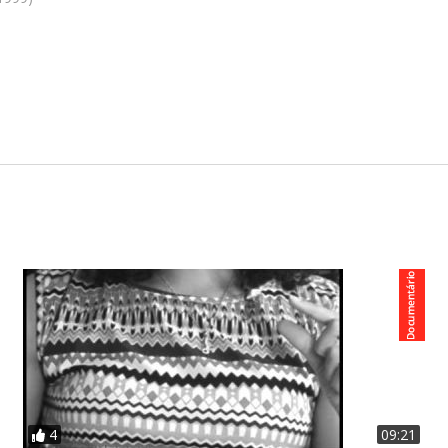
Elke Maravilha, Yara Lins mais Gêneros Família, Musical Nac
ês
4
09:21