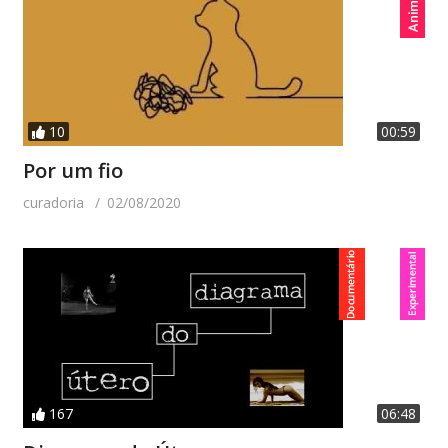
10
00:59
Por um fio
curadoria
02/08/2020
167
06:48