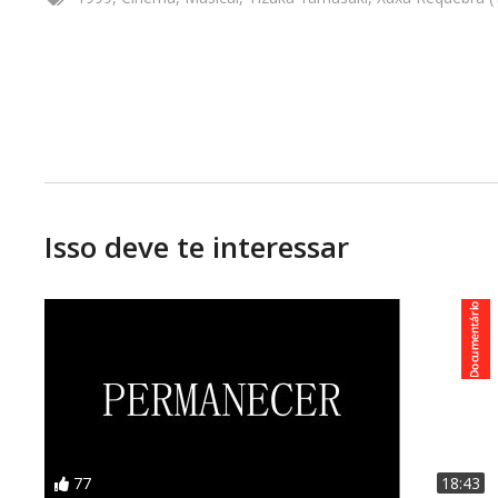
Xuxa Requebra Direção: Tizuka Yamasaki Elenco: Xuxa, 
de produção 1999 Duração:1h 24min Idiomas Portugu
Isso deve te interessar
77
18:43