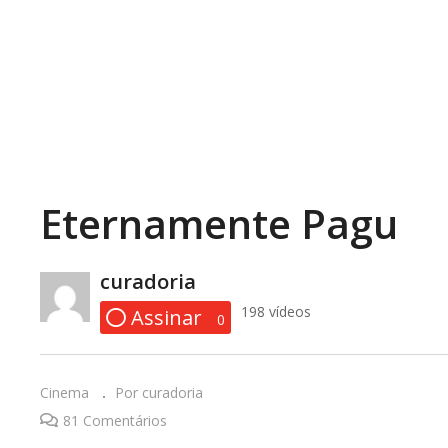
Eternamente Pagu
Copy Embed Code
curadoria
s de Javé
Um ramo
L
198 vídeos
Assinar
0
Cinema
Por curadoria
81 Comentários