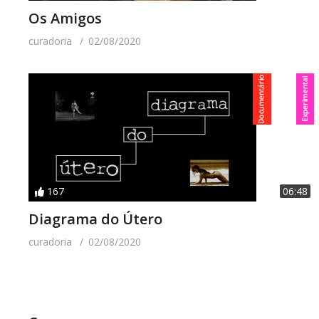
Os Amigos
curadoria
02/08/2020
167
06:48
Diagrama do Útero
curadoria
02/08/2020