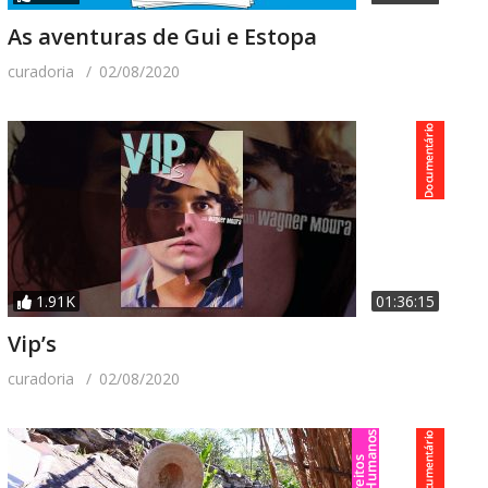
As aventuras de Gui e Estopa
curadoria
02/08/2020
1.91K
01:36:15
Vip’s
curadoria
02/08/2020