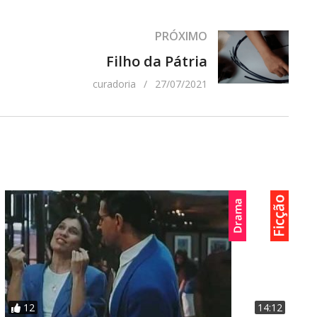
a de Almeida, Norma BengellElenco: Antônio
PRÓXIMO
tografia: Antônio Luis MendesTrilha Sonora: Roberto
Filho da Pátria
curadoria
27/07/2021
12
14:12