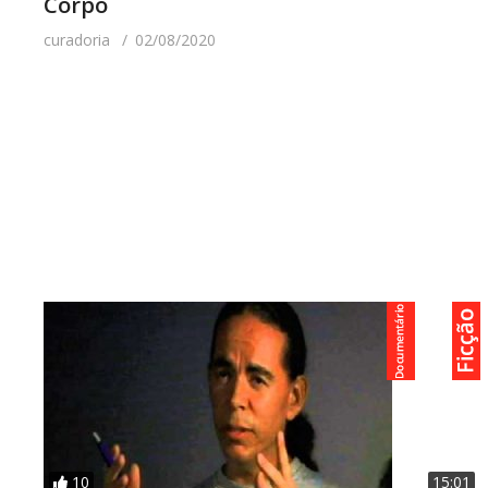
Corpo
curadoria
02/08/2020
10
15:01