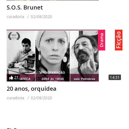
S.O.S. Brunet
curadoria
02/08/2020
21
14:31
20 anos, orquídea
curadoria
02/08/2020