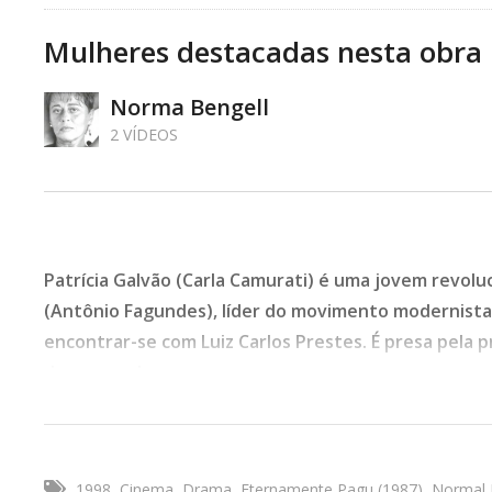
Mulheres destacadas nesta obra
Norma Bengell
2 VÍDEOS
Patrícia Galvão (Carla Camurati) é uma jovem revol
(Antônio Fagundes), líder do movimento modernista 
encontrar-se com Luiz Carlos Prestes. É presa pela 
de esquerda.
Biografia
,
Direitos Humanos
,
Ficção
- 1:40:25 - Sem Est
Tipo de Obra:
Cinema
1998
Cinema
Drama
Eternamente Pagu (1987)
Normal 