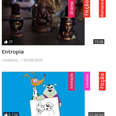
25
15:36
Entropia
curadoria
02/08/2020
6.13K
01:06:04