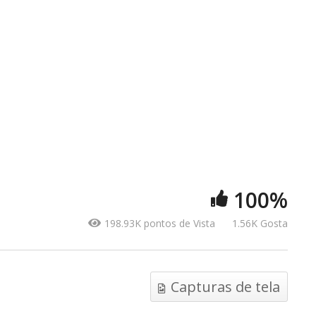
PRÓXIMO VÍDEO
MAIS VÍDEOS
O Partido do
100%
Evento
Narrador
198.93K pontos de Vista
1.56K Gosta
Capturas de tela