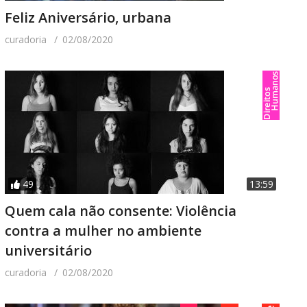
Feliz Aniversário, urbana
curadoria
02/08/2020
49
13:59
Quem cala não consente: Violência
contra a mulher no ambiente
universitário
curadoria
02/08/2020