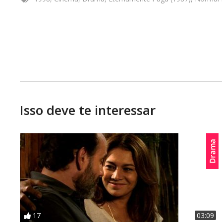
Direção:
Normal Bengell
Direção de Produção:
ETERNAMENTE PAGUGênero: Drama
Fagundes, Carla Camurati, Ester Góes, Nina de Pádua,
Gnatalli, Turíbio SantosDuração: 100 min.Ano: 1988País
Isso deve te interessar
17
03:09