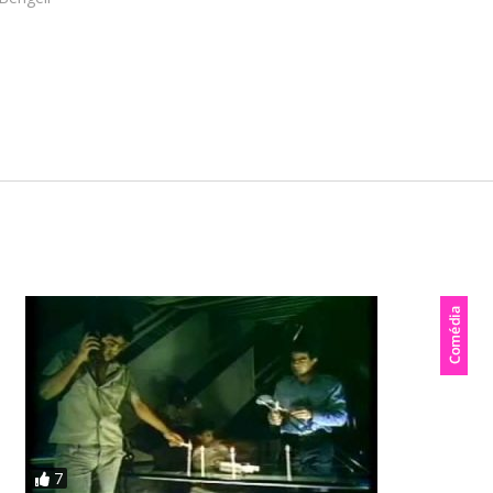
Direção: Norma BengellRoteiro: Geraldo Carneiro, Márci
 Otávio Augusto, Paulo VillaçaProdução: Alexandre MeyerFo
: BrasilCor: ColoridoEstúdio: Embrafilme / Sky Light
7