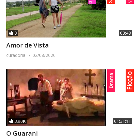
0
03:48
Amor de Vista
curadoria
02/08/2020
3.90K
01:31:11
O Guarani