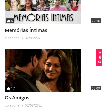
6
27:16
Memórias Íntimas
curadoria
02/08/2020
17
03:09
Os Amigos
curadoria
02/08/2020