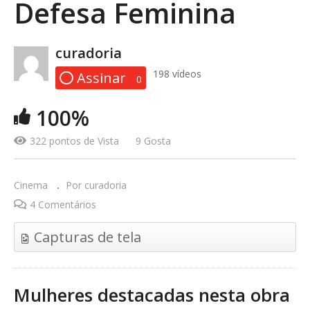
Defesa Feminina
curadoria
198 vídeos
Assinar
0
a janela e o vento
100%
322 pontos de Vista
9 Gosta
Cinema
Por curadoria
4 Comentários
Capturas de tela
Mulheres destacadas nesta obra