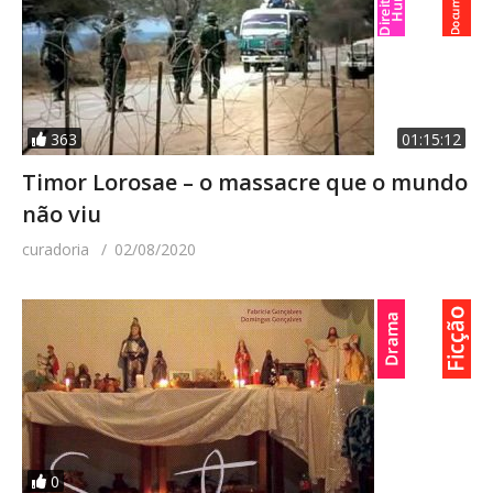
363
01:15:12
Timor Lorosae – o massacre que o mundo
não viu
curadoria
02/08/2020
0