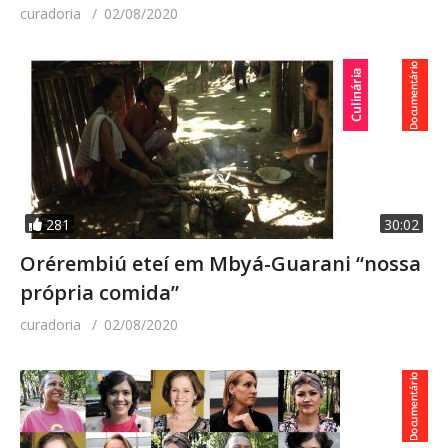
curadoria
02/08/2020
Felipe Mourão, Instrutor Diego Medeiros, Profª
Orientadora Carla Maia e a todos os alunos da
Academia.
281
30:02
Orérembiú eteí em Mbyá-Guarani “nossa
própria comida”
curadoria
02/08/2020