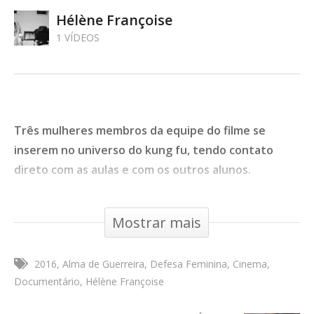
Hélène Françoise
1 VÍDEOS
Três mulheres membros da equipe do filme se
inserem no universo do kung fu, tendo contato
direto com as aulas e com os outros alunos.
Começam a aprender técnicas de defesa pessoal e
descobrem no kung fu vários benefícios para a
Mostrar mais
mente e para o corpo, e um forte aliado para o
empoderamento feminino .
2016
Alma de Guerreira, Defesa Feminina
Cinema
Documentário
,
Esportes
- 13:32 - Minas Gerais, Brasil,
Documentário
Hélène Françoise
2016