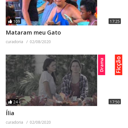
109
17:25
Mataram meu Gato
curadoria
02/08/2020
24
17:50
Ília
curadoria
02/08/2020