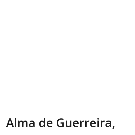
PREV DE VÍDEO
PRÓXIMO VÍDEO
MAIS VÍDEOS
Alma de Guerreira,
Copy Embed Code