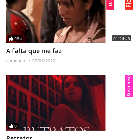
984
01:24:45
A falta que me faz
curadoria
02/08/2020
0
Retratos