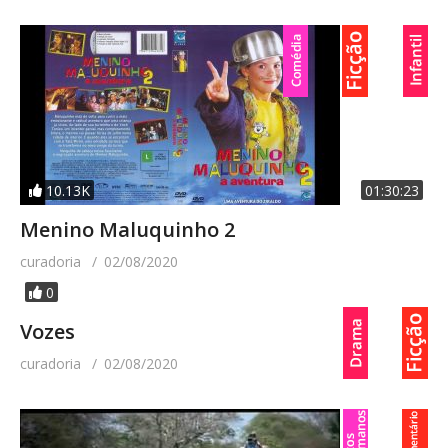
10.13K
01:30:23
Menino Maluquinho 2
curadoria
02/08/2020
0
Vozes
curadoria
02/08/2020