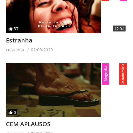
57
12:04
Estranha
curadoria
02/08/2020
0
CEM APLAUSOS