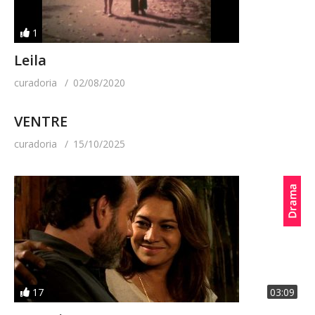
1
Leila
curadoria
02/08/2020
VENTRE
curadoria
15/10/2025
17
03:09