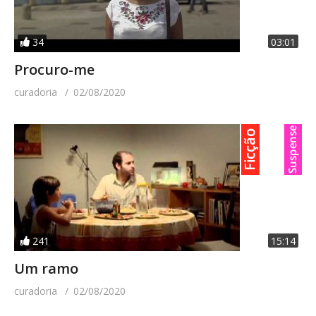
34
03:01
Procuro-me
curadoria
02/08/2020
241
15:14
Um ramo
curadoria
02/08/2020