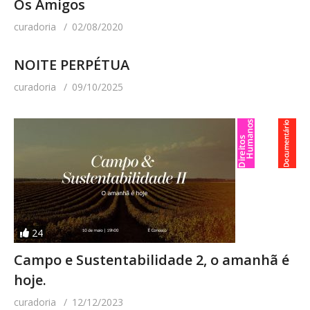
Os Amigos
curadoria
02/08/2020
NOITE PERPÉTUA
curadoria
09/10/2025
24
Campo e Sustentabilidade 2, o amanhã é
hoje.
curadoria
12/12/2023