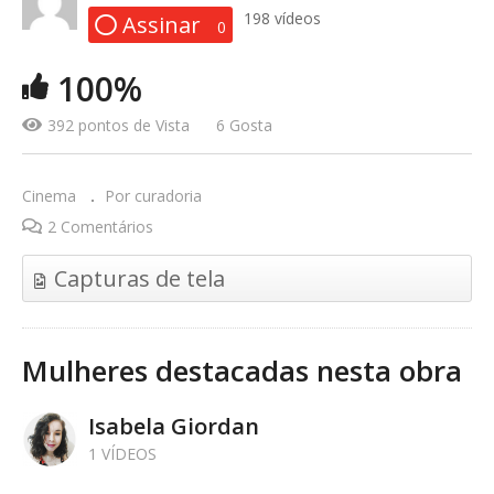
198 vídeos
Assinar
0
100%
a janela e o vento
392 pontos de Vista
6 Gosta
Cinema
Por curadoria
2 Comentários
Capturas de tela
Mulheres destacadas nesta obra
Isabela Giordan
1 VÍDEOS