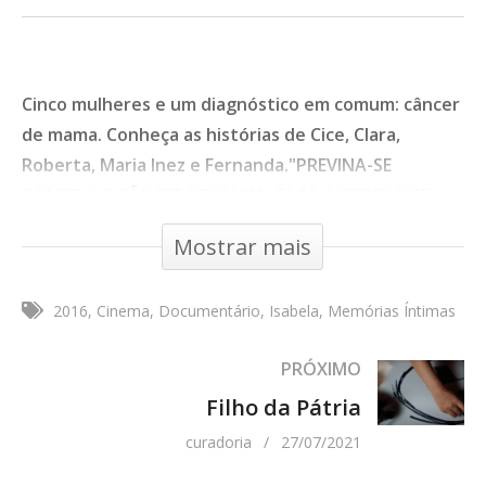
Cinco mulheres e um diagnóstico em comum: câncer
de mama. Conheça as histórias de Cice, Clara,
Roberta, Maria Inez e Fernanda."PREVINA-SE
CONTRA O CÂNCER DE MAMA. FAÇA AUTOEXAME
TODO MÊS E MAMOGRAFIA TODO
Mostrar mais
ANO."Documentário produzido como Trabalho de
Conclusão de Curso sob a orientação do Prof. Dr.
2016
Cinema
Documentário
Isabela
Memórias Íntimas
Denis Porto Renó, para o curso de Comunicação
Social com ênfase em Jornalismo da Universidade
PRÓXIMO
Estadual Paulista "Júlio de Mesquita Filho" (UNESP).
Filho da Pátria
Documentário
- 27:16 - São Paulo, Brasil, 2016
curadoria
27/07/2021
Tipo de Obra:
Cinema