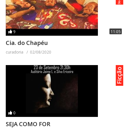
9
11:05
Cia. do Chapéu
curadoria
02/08/2020
0
SEJA COMO FOR