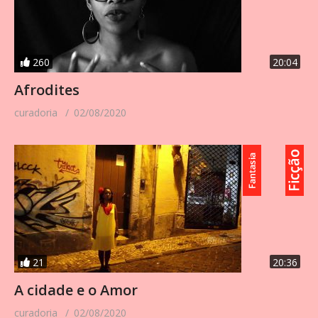
260
20:04
Afrodites
curadoria
02/08/2020
21
20:36
A cidade e o Amor
curadoria
02/08/2020