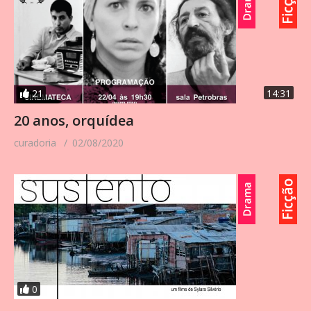
21
14:31
20 anos, orquídea
curadoria
02/08/2020
0