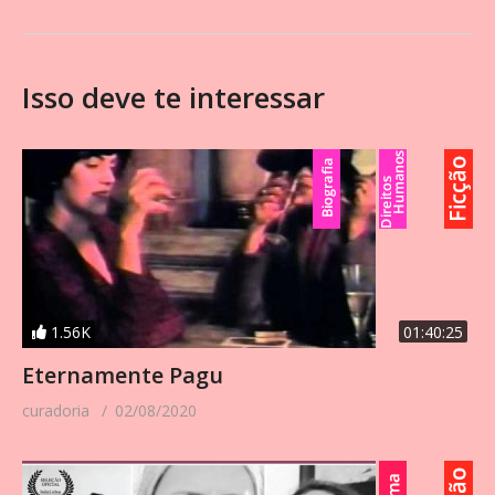
RomancePAÍS: BrasilDURAÇÃO: 1h 20mTIPO DE FILME:
Longa metragem
Isso deve te interessar
1.56K
01:40:25
Eternamente Pagu
curadoria
02/08/2020