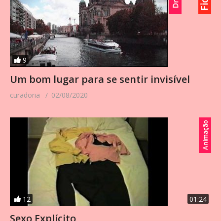
9
Um bom lugar para se sentir invisível
curadoria
02/08/2020
12
01:24
Sexo Explícito