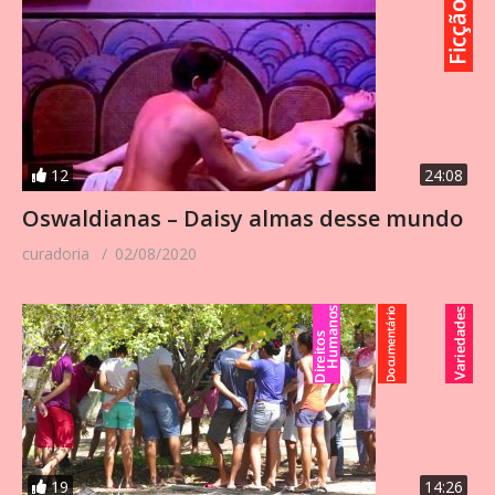
12
24:08
Oswaldianas – Daisy almas desse mundo
curadoria
02/08/2020
19
14:26