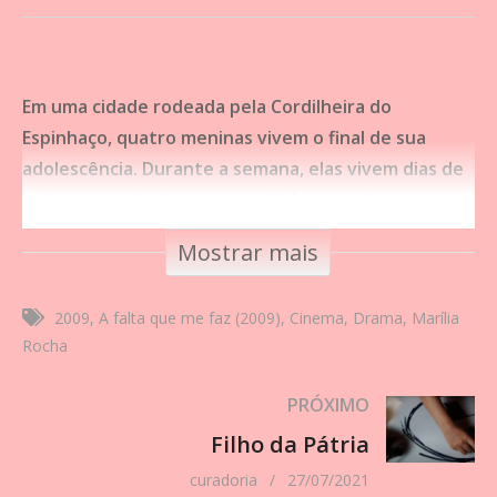
Em uma cidade rodeada pela Cordilheira do
Espinhaço, quatro meninas vivem o final de sua
adolescência. Durante a semana, elas vivem dias de
amizade, angústias e contradições, sendo que nos
finais de semana se encontram nas festas de forró
Mostrar mais
locais.
Drama
,
Ficção
- 1:24:45 - Sem Estado, Brasil, 2009
2009
A falta que me faz (2009)
Cinema
Drama
Marília
Rocha
Tipo de Obra:
Cinema
Direção:
Marília Rocha
PRÓXIMO
Ficha Técnica Completa:
Filho da Pátria
TÍTULO: A falta que me faz (2009)ESTREIA:
curadoria
27/07/2021
2009DIREÇÃO: Marília RochaGENERO: Drama-