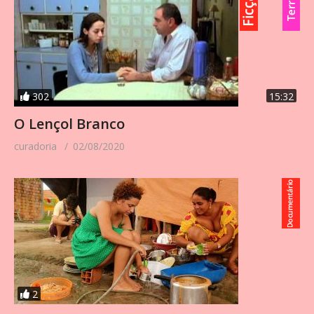
302
15:32
O Lençol Branco
curadoria
02/08/2020
2